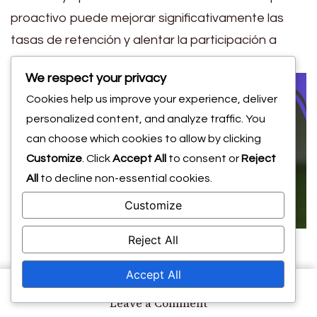
proactivo puede mejorar significativamente las
tasas de retención y alentar la participación a
largo plazo
en los
deportes.
We respect your privacy
Cookies help us improve your experience, deliver
personalized content, and analyze traffic. You
can choose which cookies to allow by clicking
Customize
. Click
Accept All
to consent or
Reject
All
to decline non-essential cookies.
Customize
¿Cómo se comparan
Reject All
Accept All
los Festivales
on
Leave a Comment
Impacto