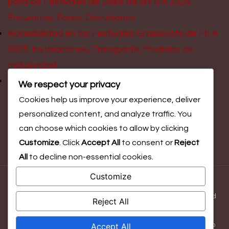
para los Festivales de Base de la FIFA 2025:
Encuestas, Foros, Discusiones
Accesibilidad en los Festivales Grassroots de FIFA
2025: Instalaciones, Transporte, Medidas de
Inclusividad
Representación de Género en los Festivales de
We respect your privacy
Base de FIFA 2025: Participación Femenina,
Cookies help us improve your experience, deliver
Iniciativas, Desafíos
personalized content, and analyze traffic. You
can choose which cookies to allow by clicking
Customize
. Click
Accept All
to consent or
Reject
All
to decline non-essential cookies.
Customize
© Copyright 2026
barriochino.com.mx
. All Rights Reserved.
Blossom Magazine | Developed By
Blossom Themes
.
Powered
Reject All
by
WordPress
.
Accept All
Términos y condiciones
Tu privacidad
Cookies y seguimiento