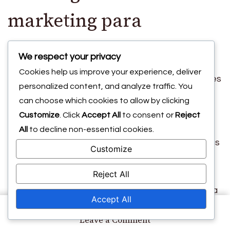
marketing para
festivales grassroots
We respect your privacy
Cookies help us improve your experience, deliver
Las estrategias de marketing efectivas son vitales
personalized content, and analyze traffic. You
para promover los Festivales Grassroots de la
can choose which cookies to allow by clicking
FIFA. Se puede emplear publicidad dirigida para
Customize
. Click
Accept All
to consent or
Reject
alcanzar demografías específicas dentro de la
All
to decline non-essential cookies.
comunidad, como familias con niños o entusiastas
Customize
locales del deporte. Utilizar periódicos locales,
Reject All
estaciones de radio y tablones comunitarios
puede ayudar a difundir la información de manera
Accept All
efectiva.
on
Leave a Comment
Las asociaciones con escuelas pueden amplificar
Influencia