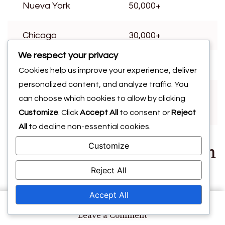
Nueva York
50,000+
Chicago
30,000+
We respect your privacy
Miami
20,000+
Cookies help us improve your experience, deliver
personalized content, and analyze traffic. You
Pueblos más
can choose which cookies to allow by clicking
10,000-20,000
pequeños
Customize
. Click
Accept All
to consent or
Reject
All
to decline non-essential cookies.
Factores que influyen en
Customize
Reject All
los números de
Accept All
asistencia
on
Leave a Comment
Participación